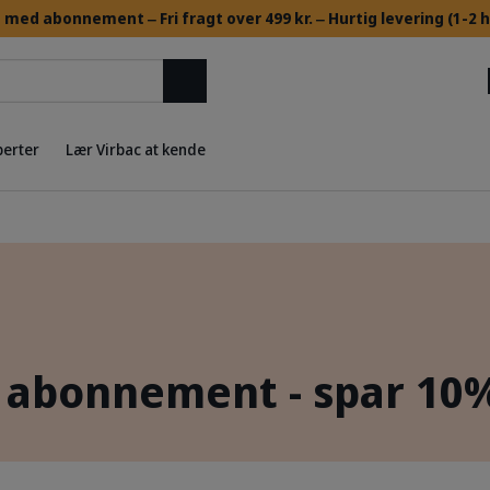
med abonnement ‒ ​Fri fragt over 499 kr. ‒ Hurtig levering (1-2
Søg
perter
Lær Virbac at kende
 abonnement - spar 10