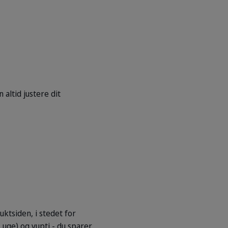
 altid justere dit
ktsiden, i stedet for
 uge) og vupti - du sparer