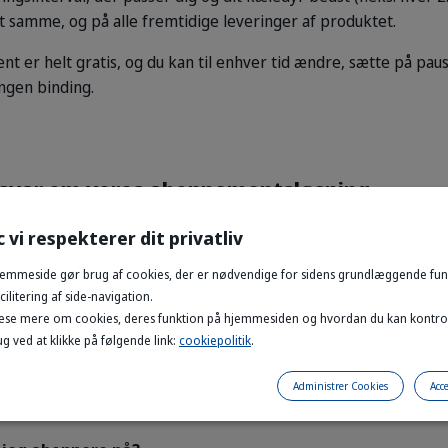
 samme, og på alle fremtidige leveringer af produktet.
er helt gratis, og du kan til enhver tid ændre, sætte på pause
ingen binding.
svar om vores abonnementsløsning
c vi respekterer dit privatliv
emmeside gør brug af cookies, der er nødvendige for sidens grundlæggende funk
bonnementsvilkårene?
ilitering af side-navigation.
æse mere om cookies, deres funktion på hjemmesiden og hvordan du kan kontro
g ved at klikke på følgende link:
cookiepolitik
.
 opdatere mine abonnementsoplysninger?
Administrer Cookies
Acce