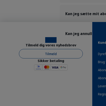
Kan jeg sætte mit ab
Kan jeg annullere m
Instagram
Facebook
Kund
Tilmeld dig vores nyhedsbrev
Tilmeld
Dyref
Sikker betaling
Brug 
Abon
Fordele
Abon
Lever
Regis
Produkter på abonnement - spar 10%