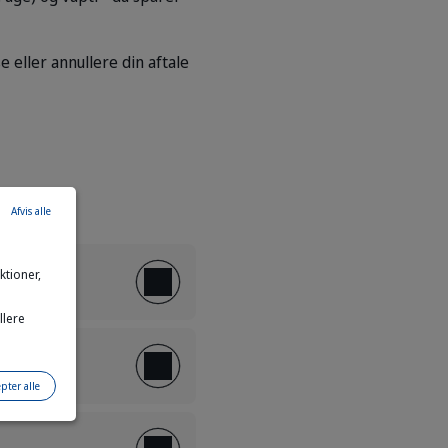
 eller annullere din aftale
Afvis alle
tioner,
llere
pter alle