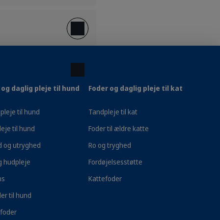
og daglig pleje til hund
Foder og daglig pleje til kat
pleje til hund
Tandpleje til kat
eje til hund
Foder til ældre katte
d og utryghed
Ro og tryghed
g hudpleje
Fordøjelsesstøtte
ns
Kattefoder
er til hund
 over 499 kr.
1 - 2 dages levering
foder