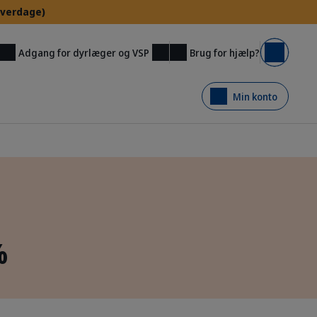
 hverdage)
Brug for hjælp?
Adgang for dyrlæger og VSP
Kurv
Min konto
%