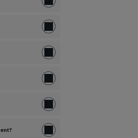
ment?