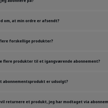
 jeg abonnere på?
ed om, at min ordre er afsendt?
lere forskellige produkter?
øje flere produkter til et igangværende abonnement?
mit abonnementsprodukt er udsolgt?
g vil returnere et produkt, jeg har modtaget via abonne