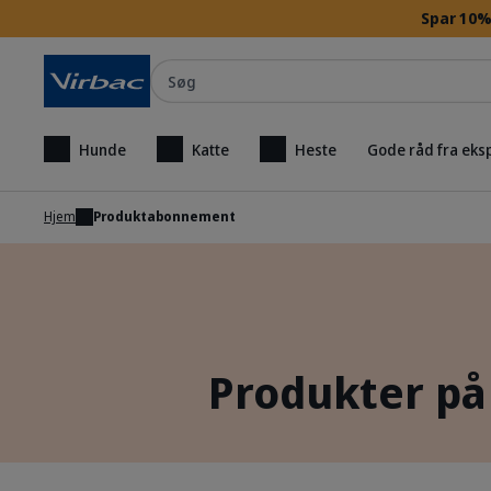
Spar 10% 
Søg
Hunde
Katte
Heste
Gode råd fra eks
Hjem
Produktabonnement
Produkter på