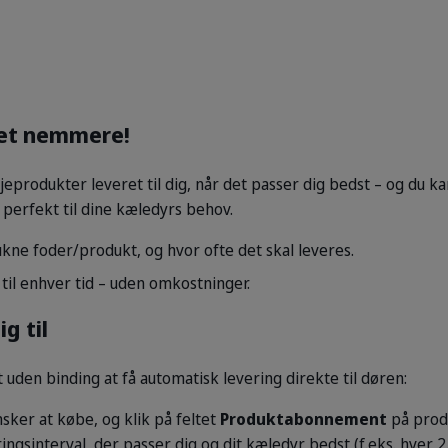
ret nemmere!
jeprodukter leveret til dig, når det passer dig bedst – og du kan
perfekt til dine kæledyrs behov.
kne foder/produkt, og hvor ofte det skal leveres.
til enhver tid – uden omkostninger.
g til
t uden binding at få automatisk levering direkte til døren:
sker at købe, og klik på feltet
Produktabonnement
på produ
ngsinterval, der passer dig og dit kæledyr bedst (f.eks. hver 2.