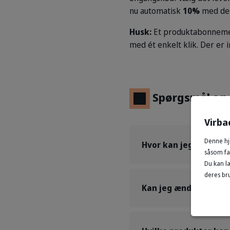
nu automatisk
10%
med det
Husk:
Et produktabonnement 
med ét enkelt klik. Der er 
Spørgsmål og 
Virba
Denne hj
Hvor kan jeg læse a
såsom fac
Du kan l
deres bru
Kan jeg ændre eller