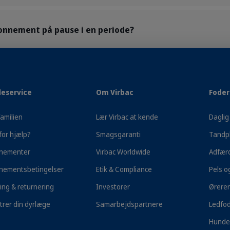
onnement på pause i en periode?
it abonnement?
eservice
Om Virbac
Foder 
amilien
Lær Virbac at kende
Daglig 
for hjælp?
Smagsgaranti
Tandpl
nementer
Virbac Worldwide
Adfær
nementsbetingelser
Etik & Compliance
Pels o
ing & returnering
Investorer
Ørere
trer din dyrlæge
Samarbejdspartnere
Ledfod
100% Tilfredshedsgaranti
Fri fragt ved køb
Hunde