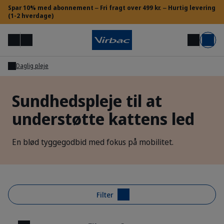
Spar 10% med abonnement ‒ ​Fri fragt over 499 kr. ‒ Hurtig levering
(1-2 hverdage)
Menu
Min konto
Søg
Kurv
Daglig pleje
Adgang for dyrlæger og VSP
Sundhedspleje til at
understøtte kattens led
Brug for hjælp?
En blød tyggegodbid med fokus på mobilitet.
Filter