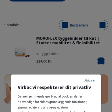
1 produkt
Bestsellers
Detaljer
MOVOFLEX tyggebidder til kat |
Støtter mobilitet & fleksibilitet
30 Tyggebidder
64dadd5b0f4d795c1290182340a3
224,00 kr.
Læg i kur
Afvis alle
Få op til 20% rabat! 🐾
Virbac vi respekterer dit privatliv
Dyrefamilien banner cat
Download appen nu!
Denne hjemmeside gør brug af cookies, der er
nødvendige for sidens grundlæggende funktioner,
såsom facilitering af side-navigation.