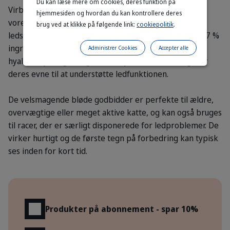
Du kan læse mere om cookies, deres funktion på
Virbacs tygge-godbidder er en absolut favorit blandt
hjemmesiden og hvordan du kan kontrollere deres
vores kattevenner og er skabt til at støtte din kats
brug ved at klikke på følgende link:
cookiepolitik
.
ledsundhed, mobilitet og fleksibilitet. De indeholder 97 %
ingredienser af naturlig oprindelse, såsom kollagen,
Administrer Cookies
Accepter alle
hyaluronsyre og omega-3-fedtsyrer, der er udvalgt for
deres evne til at understøtte ledfunktionen.
De velsmagende bløde godbidder er perfekte til ældre,
overvægtige eller meget aktive katte, og kan også bruges
til racer, der er særligt disponerede for ledproblemer. De
virker hurtigt og de første tegn på forbedring kan typisk
ses inden for kort tid.
Fordele
Produkter på abonnement - spar 10%