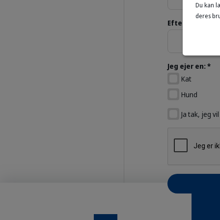
Du kan l
deres bru
Efternavn *
Jeg ejer en: *
Kat
Hund
Ja tak, jeg 
Instagram
Facebook