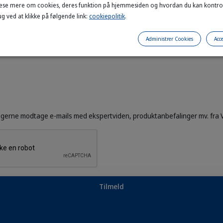
æse mere om cookies, deres funktion på hjemmesiden og hvordan du kan kontro
g ved at klikke på følgende link:
cookiepolitik
.
Administrer Cookies
Acce
vil gerne modtage e-mails med ekspertviden, produktanbefalinger mv. fra V
Tilmeld