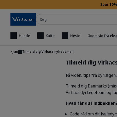
Spar 10% 
Søg
Hunde
Katte
Heste
Gode råd fra eks
Hjem
Tilmeld dig Virbacs nyhedsmail
Tilmeld dig Virbac
Få viden, tips fra dyrlægen,
Tilmeld dig Danmarks (måsk
Virbacs dyrlægeteam og fa
Hvad får du i indbakken
Gode råd om dit kæledyr