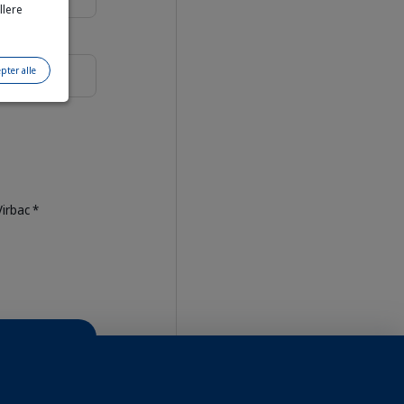
llere
pter alle
irbac *