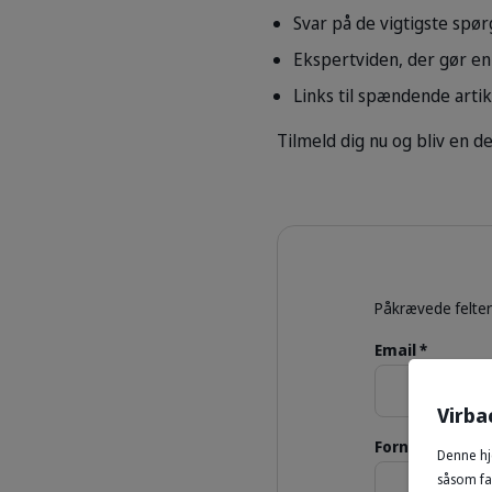
Svar på de vigtigste sp
Ekspertviden, der gør en 
Links til spændende arti
Tilmeld dig nu og bliv en de
Påkrævede felter
Email *
Virba
Fornavn *
Denne hj
såsom fac