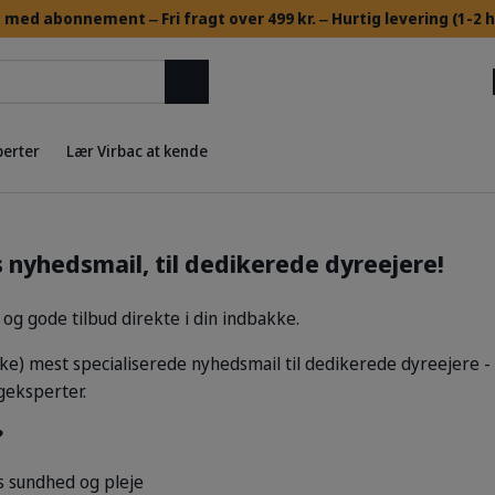
med abonnement ‒ ​Fri fragt over 499 kr. ‒ Hurtig levering (1-2
Søg
perter
Lær Virbac at kende
s nyhedsmail, til dedikerede dyreejere!
 og gode tilbud direkte i din indbakke.
e) mest specialiserede nyhedsmail til dedikerede dyreejere 
geksperter.
?
s sundhed og pleje