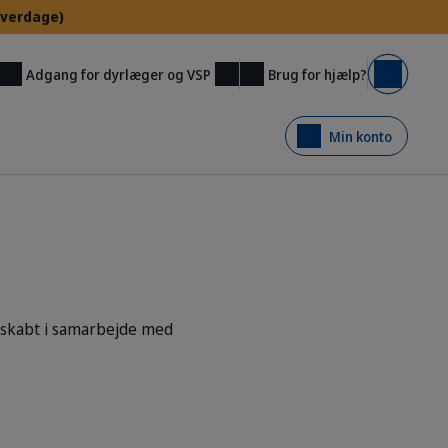
 hverdage)
Brug for hjælp?
Adgang for dyrlæger og VSP
Kurv
Min konto
- skabt i samarbejde med