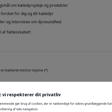
ørgsmål om kæledyrspleje og produkter
forskel for dig og dit kæledyr
kler og interviews om dyresundhed
l af fællesskabet!
 er markeret med en stjerne (*)
c vi respekterer dit privatliv
emmeside gør brug af cookies, der er nødvendige for sidens grundlæggende funk
ilitering af side-navigation.