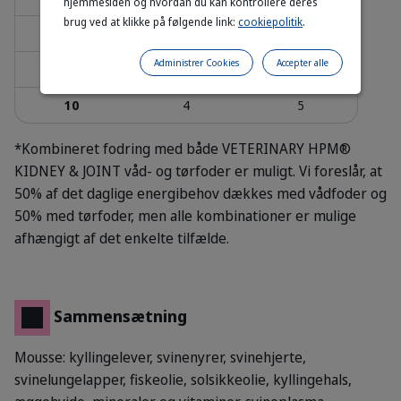
hjemmesiden og hvordan du kan kontrollere deres
brug ved at klikke på følgende link:
cookiepolitik
.
8
3
4
Administrer Cookies
Accepter alle
9
3.5
4.5
10
4
5
*Kombineret fodring med både VETERINARY HPM®
KIDNEY & JOINT våd- og tørfoder er muligt. Vi foreslår, at
50% af det daglige energibehov dækkes med vådfoder og
50% med tørfoder, men alle kombinationer er mulige
afhængigt af det enkelte tilfælde.
Sammensætning
Mousse: kyllingelever, svinenyrer, svinehjerte,
svinelungelapper, fiskeolie, solsikkeolie, kyllingehals,