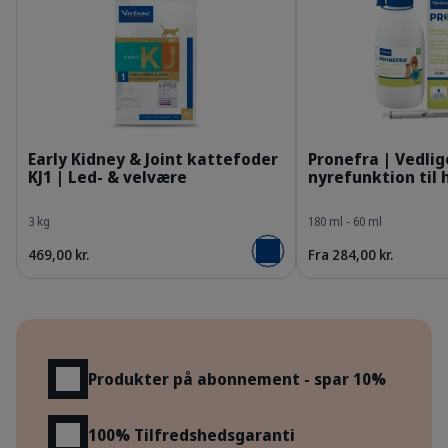
Bag_HPM-KJ1_cat_face_Packaging-without-kg.j
3
Early Kidney & Joint kattefoder
Pronefra | Vedlig
KJ1 | Led- & velvære
nyrefunktion til 
3 kg
180 ml - 60 ml
469,00 kr.
Fra 284,00 kr.
Læg i kurv
Fordele
Produkter på abonnement - spar 10%
100% Tilfredshedsgaranti