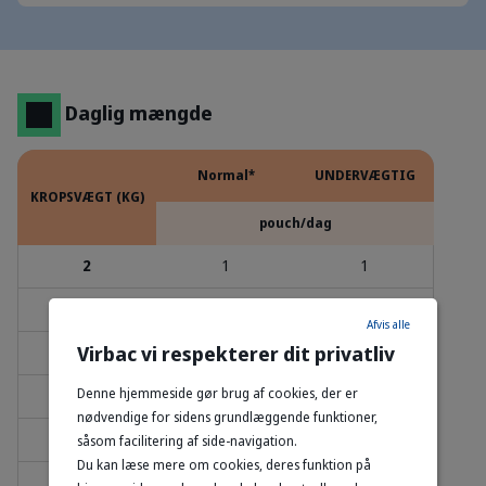
Daglig mængde
Normal*
UNDERVÆGTIG
KROPSVÆGT (KG)
pouch/dag
2
1
1
3
1
1.5
Afvis alle
Virbac vi respekterer dit privatliv
4
1.5
2
Denne hjemmeside gør brug af cookies, der er
5
2
2.5
nødvendige for sidens grundlæggende funktioner,
6
2.5
3
såsom facilitering af side-navigation.
Du kan læse mere om cookies, deres funktion på
7
3
3.5