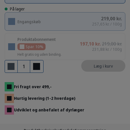
På lager
219,00 kr.
Engangskøb
257,65 kr. / 100g
Produktabonnement
197,10 kr.
219,00 kr.
Spar 10%
231,88 kr. / 100g
Helt gratis og uden binding.
Antal
Læg i kurv
Fjern
Tilføj
Fri fragt over 499,-
Hurtig levering (1-2 hverdage)
Udviklet og anbefalet af dyrlæger