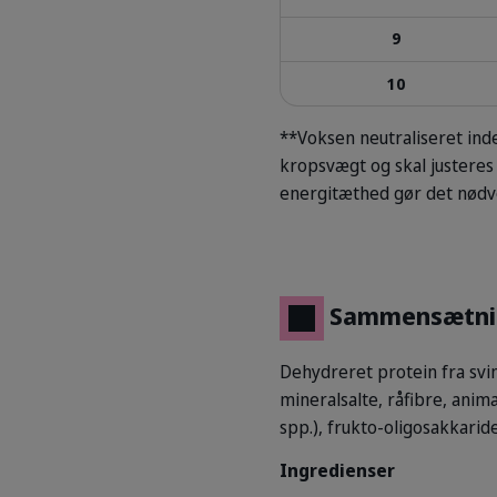
9
10
**Voksen neutraliseret in
kropsvægt og skal justeres 
energitæthed gør det nødve
Sammensætni
Dehydreret protein fra svin
mineralsalte, råfibre, animal
spp.), frukto-oligosakkaride
Ingredienser