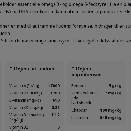
eholder essentielle omega 3- og omega 6-fedtsyrer fra en bland
rø. EPA og DHA beroliger inflammation i huden og reducerer klø
iner er med til at fremme hudens fornyelse, bidrager til en s
uden.
Sikrer de nødvendige aminosyrer til vedligeholdelse af en st
Tilføjede vitaminer
Tilføjede
ingredienser
Vitamin A (IU/kg)
17000
Bentonit
5 g/kg
Vitamin D3 (IU/kg)
1700
Varmebehandl
7 mg/kg
ede
E-Vitamin (mg/kg)
610
Lactobacilli
Vitamin K3 (mg/kg)
0.22
Chitosan
800 mg/kg
Vitamin B1 thiamin)
11.2
L-carnitin
540 mg/kg
(mg/kg)
Vitamin B2
8