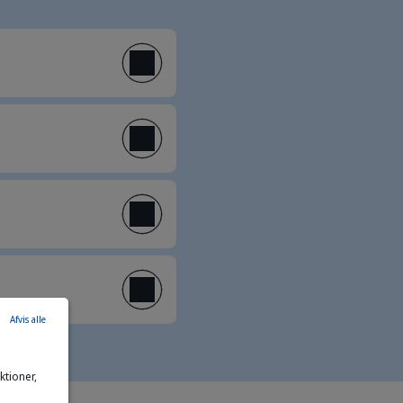
Afvis alle
tioner,