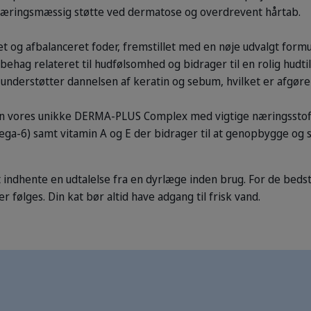
rnæringsmæssig støtte ved dermatose og overdrevent hårtab.
og afbalanceret foder, fremstillet med en nøje udvalgt formul
hag relateret til hudfølsomhed og bidrager til en rolig hudti
 understøtter dannelsen af keratin og sebum, hvilket er afgøre
n vores unikke DERMA-PLUS Complex med vigtige næringsstoffe
a-6) samt vitamin A og E der bidrager til at genopbygge og s
 indhente en udtalelse fra en dyrlæge inden brug. For de bedst
ølges. Din kat bør altid have adgang til frisk vand.