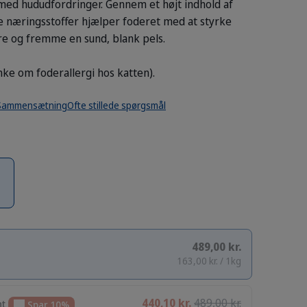
e med hududfordringer. Gennem et højt indhold af
e næringsstoffer hjælper foderet med at styrke
re og fremme en sund, blank pels.
nke om foderallergi hos katten).
Sammensætning
Ofte stillede spørgsmål
489,00 kr.
163,00 kr. / 1kg
440,10 kr.
489,00 kr.
nt
Spar 10%