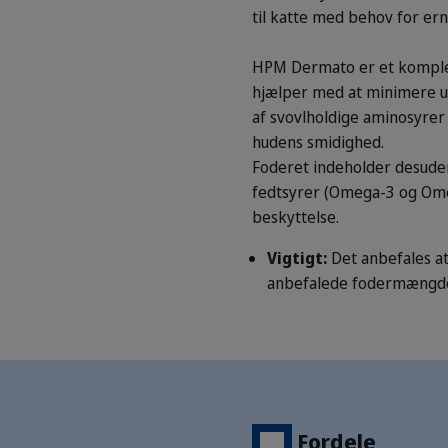
til katte med behov for e
HPM Dermato er et komplet 
hjælper med at minimere ube
af svovlholdige aminosyrer
hudens smidighed.
Foderet indeholder desude
fedtsyrer (Omega-3 og Omeg
beskyttelse.
Vigtigt:
Det anbefales at
anbefalede fodermængder f
Fordele