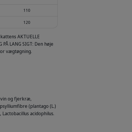
110
120
å kattens AKTUELLE
 PÅ LANG SIGT: Den høje
tor vægtøgning.
svin og fjerkræ,
 psylliumfibre (plantago (L.)
 Lactobacillus acidophilus.