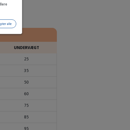
llere
pter alle
UNDERVÆGT
25
35
50
60
75
85
95