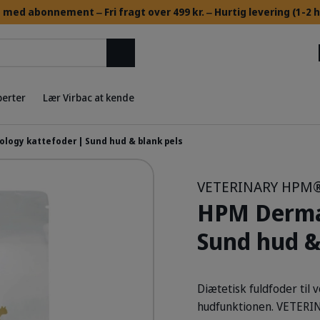
med abonnement ‒ ​Fri fragt over 499 kr. ‒ Hurtig levering (1-2
Søg
perter
Lær Virbac at kende
logy kattefoder | Sund hud & blank pels
VETERINARY HPM
HPM Dermat
Sund hud &
Diætetisk fuldfoder til
hudfunktionen. VETERIN