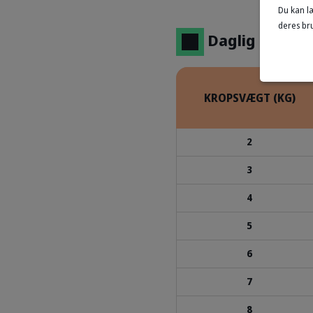
Du kan l
deres bru
Daglig mæng
KROPSVÆGT (KG)
2
3
4
5
6
7
8