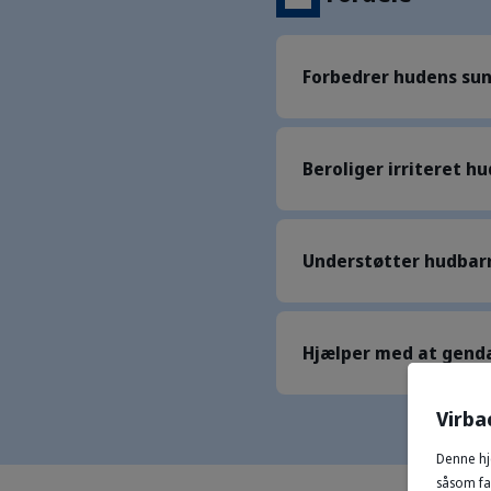
Forbedrer hudens su
Beroliger irriteret hu
Understøtter hudbar
Hjælper med at gend
Virba
Denne hj
såsom fac