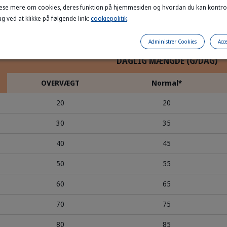
æse mere om cookies, deres funktion på hjemmesiden og hvordan du kan kontro
g ved at klikke på følgende link:
cookiepolitik
.
de
Administrer Cookies
Acce
DAGLIG MÆNGDE (G/DAG)
OVERVÆGT
Normal*
20
20
30
35
40
45
50
55
60
65
70
75
80
85