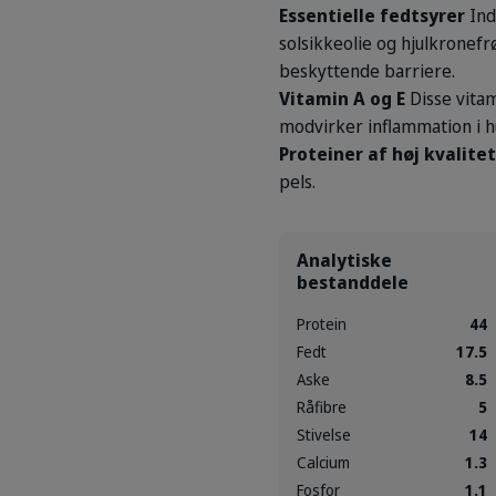
Essentielle fedtsyrer
Ind
solsikkeolie og hjulkronef
beskyttende barriere.
Vitamin A og E
Disse vitam
modvirker inflammation i h
Proteiner af høj kvalitet
pels.
Analytiske
bestanddele
Protein
44
Fedt
17.5
Aske
8.5
Råfibre
5
Stivelse
14
Calcium
1.3
Fosfor
1.1