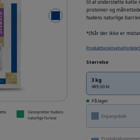
til at understøtte katt
proteiner og målretted
hudens naturlige barrie
Næste slide
- Cat D1 Dermatology Support
- Cat D1 Dermatology Support
- Cat D1 Dermatology Support
- Cat D1 Dermatology Support
*(Når der ikke er mista
Produktbeskrivelse
Fordele
Størrelse
3 kg
489,00 kr.
På lager
øtte
Genopretter hudens
Engangskøb
naturlige forsvar
Produktabonneme