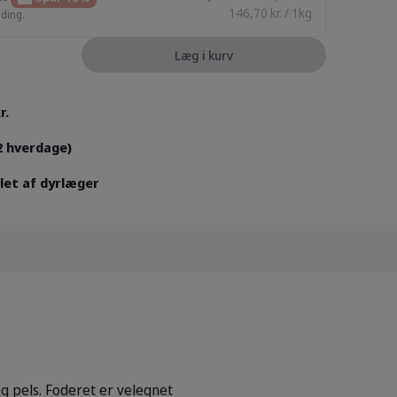
146,70 kr. / 1kg
nding.
Læg i kurv
r.
2 hverdage)
let af dyrlæger
g pels. Foderet er velegnet