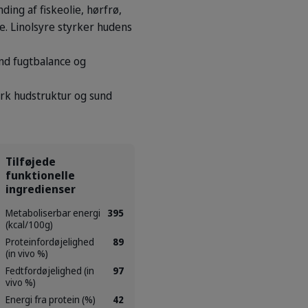
ing af fiskeolie, hørfrø,
e. Linolsyre styrker hudens
und fugtbalance og
ærk hudstruktur og sund
Tilføjede
funktionelle
ingredienser
Metaboliserbar energi
395
(kcal/100g)
Proteinfordøjelighed
89
(in vivo %)
Fedtfordøjelighed (in
97
vivo %)
Energi fra protein (%)
42