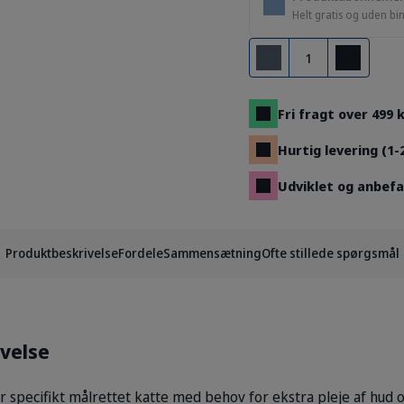
Helt gratis og uden bi
Antal
Fjern
Tilføj
Fri fragt over 499 k
Hurtig levering (1-
Udviklet og anbefa
Produktbeskrivelse
Fordele
Sammensætning
Ofte stillede spørgsmål
velse
specifikt målrettet katte med behov for ekstra pleje af hud o