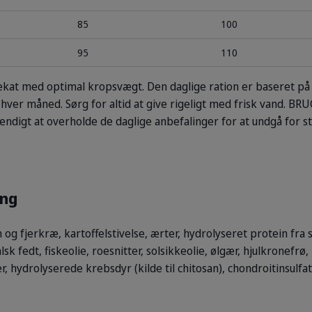
85
100
95
110
dekat med optimal kropsvægt. Den daglige ration er baseret p
hver måned. Sørg for altid at give rigeligt med frisk vand.
BRUG
ndigt at overholde de daglige anbefalinger for at undgå for s
ng
 og fjerkræ, kartoffelstivelse, ærter, hydrolyseret protein fra 
sk fedt, fiskeolie, roesnitter, solsikkeolie, ølgær, hjulkronefrø,
r, hydrolyserede krebsdyr (kilde til chitosan), chondroitinsulfat,