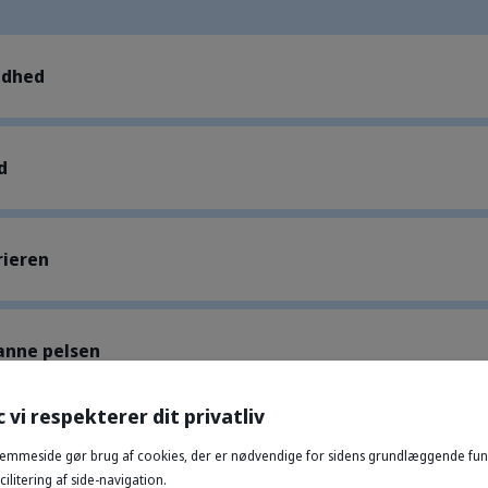
ndhed
d
rieren
anne pelsen
c vi respekterer dit privatliv
emmeside gør brug af cookies, der er nødvendige for sidens grundlæggende funk
ilitering af side-navigation.