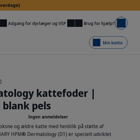
 hverdage)
Brug for hjælp?
Adgang for dyrlæger og VSP
Kurv
Min konto
®
ology kattefoder |
 blank pels
 voksne og ældre katte med henblik på støtte af
ARY HPM® Dermatology (D1) er specielt udviklet