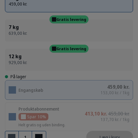
459,00 kr.
Gratis levering
7 kg
639,00 kr.
Gratis levering
12 kg
929,00 kr.
På lager
459,00 kr.
Engangskøb
153,00 kr. / 1kg
Produktabonnement
413,10 kr.
459,00 kr.
Spar 10%
137,70 kr. / 1kg
Helt gratis og uden binding.
Antal
Læg i kurv