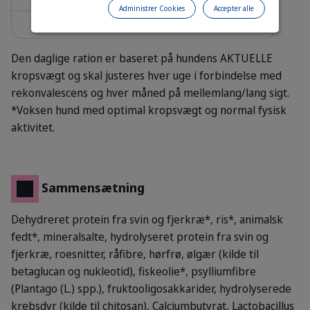
Administrer Cookies
Accepter alle
60
495
615
740
Den daglige ration er baseret på hundens AKTUELLE
kropsvægt og skal justeres hver uge i forbindelse med
rekonvalescens og hver måned på mellemlang/lang sigt.
*Voksen hund med optimal kropsvægt og normal fysisk
aktivitet.
Sammensætning
Dehydreret protein fra svin og fjerkræ*, ris*, animalsk
fedt*, mineralsalte, hydrolyseret protein fra svin og
fjerkræ, roesnitter, råfibre, hørfrø, ølgær (kilde til
betaglucan og nukleotid), fiskeolie*, psylliumfibre
(Plantago (L.) spp.), fruktooligosakkarider, hydrolyserede
krebsdyr (kilde til chitosan), Calciumbutyrat, Lactobacillus