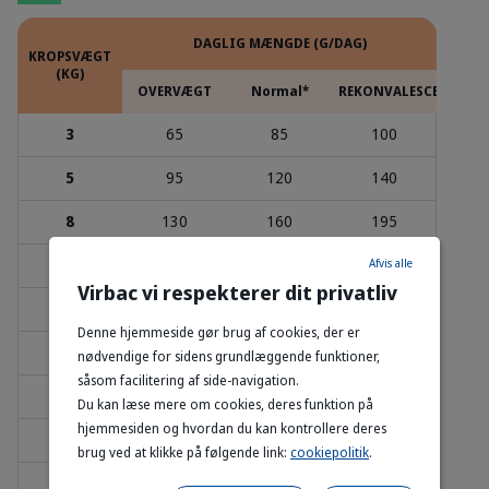
DAGLIG MÆNGDE (G/DAG)
KROPSVÆGT
(KG)
OVERVÆGT
Normal*
REKONVALESCENS/UN
3
65
85
100
5
95
120
140
8
130
160
195
10
150
185
225
Afvis alle
Virbac vi respekterer dit privatliv
15
195
245
295
Denne hjemmeside gør brug af cookies, der er
20
235
295
355
nødvendige for sidens grundlæggende funktioner,
såsom facilitering af side-navigation.
25
275
345
415
Du kan læse mere om cookies, deres funktion på
hjemmesiden og hvordan du kan kontrollere deres
30
310
390
465
brug ved at klikke på følgende link:
cookiepolitik
.
40
375
470
565