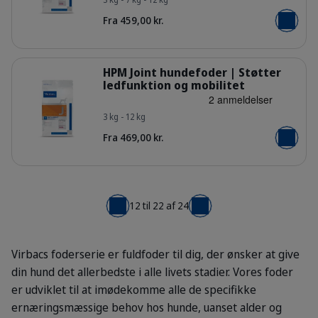
Fra 459,00 kr.
Læg i kur
Detaljer
HPM Joint hundefoder | Støtter
ledfunktion og mobilitet
3 kg - 12 kg
Bag_HPM-J-1_dog_face_Packaging-w
Fra 469,00 kr.
Læg i kur
12 til 22 af 24
← Forrige
Næste →
Virbacs foderserie er fuldfoder til dig, der ønsker at give
din hund det allerbedste i alle livets stadier. Vores foder
er udviklet til at imødekomme alle de specifikke
ernæringsmæssige behov hos hunde, uanset alder og