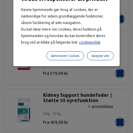
Denne hjemmeside gør brug af cookies, der er
3 kg - 1.5 kg
HQ_HPM_Packaging-without-kg_Pup
nødvendige for sidens grundlæggende funktioner,
Fra 219,00 kr.
Læg i kur
såsom facilitering af side-navigation.
Du kan læse mere om cookies, deres funktion på
hjemmesiden og hvordan du kan kontrollere deres
Detaljer
HPM Puppy tørfoder til sund
brug ved at klikke på følgende link:
cookiepolitik
.
vækst | Store & mellemstore
racer
Administrer Cookies
Accepter alle
HQ_HPM_Packaging-without-kg_Pup
12 kg - 7 kg
Fra 519,00 kr.
Læg i kur
Detaljer
Kidney Support hundefoder |
Støtte til nyrefunktion
3 kg - 12 kg
Bag_HPM_K1_dog_face_Packaging-wi
Fra 459,00 kr.
Læg i kur