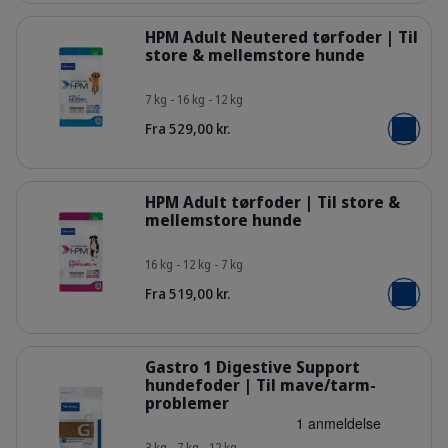
Detaljer
HPM Adult Neutered tørfoder | Til
store & mellemstore hunde
7 kg - 16 kg - 12 kg
HQ_HPM_Packaging-without-kg_Adu
Fra 529,00 kr.
Læg i kur
Detaljer
HPM Adult tørfoder | Til store &
mellemstore hunde
16 kg - 12 kg - 7 kg
HQ_HPM_Packaging-without-kg_Adul
Fra 519,00 kr.
Læg i kur
Detaljer
Gastro 1 Digestive Support
hundefoder | Til mave/tarm-
problemer
Bag_HPM-G1_dog_face_Packaging-w
3 kg - 7 kg - 12 kg