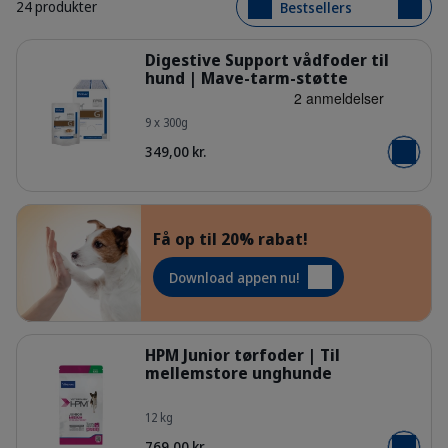
24 produkter
Bestsellers
Detaljer
Digestive Support vådfoder til
hund | Mave-tarm-støtte
9 x 300g
363023_Packshot_HPM-Wet-G_dog-
349,00 kr.
Læg i kur
Få op til 20% rabat!
Dyrefamilien
Download appen nu!
Detaljer
HPM Junior tørfoder | Til
mellemstore unghunde
12 kg
HQ_HPM_Packaging-without-kg_Juni
769,00 kr.