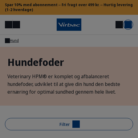
Spar 10% med abonnement ‒ ​Fri fragt over 499 kr. ‒ Hurtig levering
(1-2 hverdage)
Menu
Min konto
Søg
Kurv
Hund
Adgang for dyrlæger og VSP
Hundefoder
Brug for hjælp?
Veterinary HPM® er komplet og afbalanceret
hundefoder, udviklet til at give din hund den bedste
ernæring for optimal sundhed gennem hele livet.
Filter