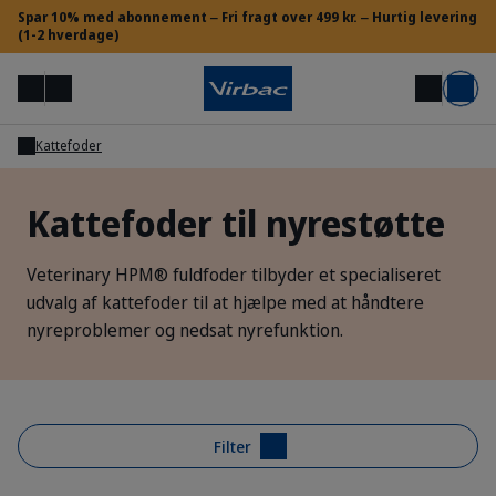
Spar 10% med abonnement ‒ ​Fri fragt over 499 kr. ‒ Hurtig levering
(1-2 hverdage)
Menu
Min konto
Søg
Kurv
Kattefoder
Adgang for dyrlæger og VSP
Kattefoder til nyrestøtte
Brug for hjælp?
Veterinary HPM® fuldfoder tilbyder et specialiseret
udvalg af kattefoder til at hjælpe med at håndtere
nyreproblemer og nedsat nyrefunktion.
Filter