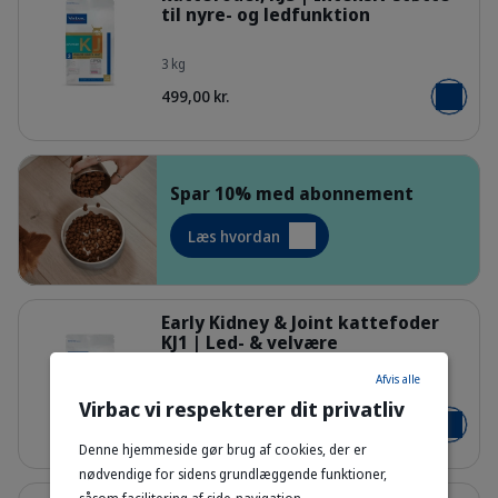
til nyre- og ledfunktion
Bag_HPM-KJ3_cat_face_Packaging-wi
3 kg
499,00 kr.
Læg i kur
Spar 10% med abonnement
Dog eating indoor
Læs hvordan
Detaljer
Early Kidney & Joint kattefoder
KJ1 | Led- & velvære
Afvis alle
3 kg
Bag_HPM-KJ1_cat_face_Packaging-wi
Virbac vi respekterer dit privatliv
469,00 kr.
Læg i kur
Denne hjemmeside gør brug af cookies, der er
nødvendige for sidens grundlæggende funktioner,
Detaljer