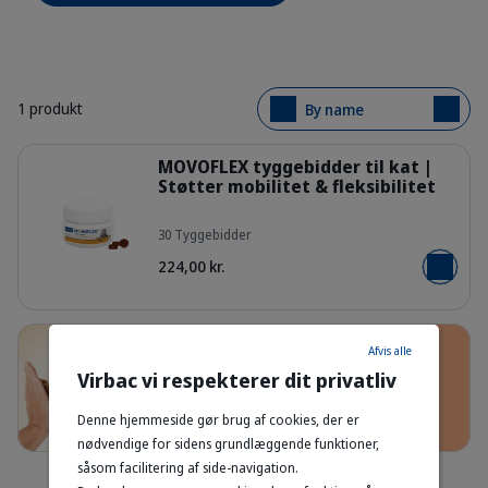
1 produkt
By name
Detaljer
MOVOFLEX tyggebidder til kat |
Støtter mobilitet & fleksibilitet
30 Tyggebidder
64dadd5b0f4d795c1290182340a3
224,00 kr.
Læg i kur
Afvis alle
Få op til 20% rabat! 🐾
Virbac vi respekterer dit privatliv
Dyrefamilien banner cat
Download appen nu!
Denne hjemmeside gør brug af cookies, der er
nødvendige for sidens grundlæggende funktioner,
såsom facilitering af side-navigation.