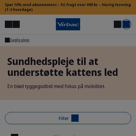
Spar 10% med abonnement ‒ ​Fri fragt over 499 kr. ‒ Hurtig levering
(1-2 hverdage)
Menu
Min konto
Søg
Kurv
Daglig pleje
Adgang for dyrlæger og VSP
Sundhedspleje til at
understøtte kattens led
Brug for hjælp?
En blød tyggegodbid med fokus på mobilitet.
Filter