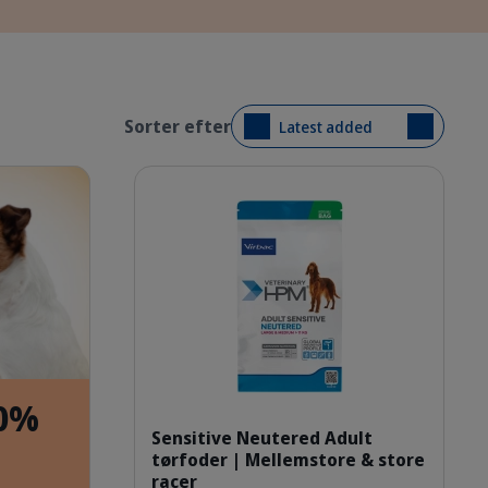
Sorter efter
Latest added
Detaljer
e.png
ien
HQ_HPM_Packaging-without-k
20%
Sensitive Neutered Adult
tørfoder | Mellemstore & store
racer