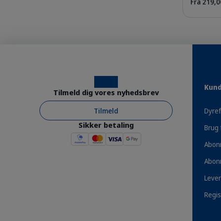
Fra 219,00
Din hund er et loyalt medlem af familien,
tørfoder til hunde, der er skræddersyet ti
om de er små, mellemstore eller store, in
Instagram
Facebook
Kund
trives - selv hvis den har en sensitiv mav
Tilmeld dig vores nyhedsbrev
opretholde en sund vægt og muskelmasse, be
Tilmeld
Dyref
Sikker betaling
Brug 
Abon
Fordele
Abon
Lever
Regis
Produkter på abonnement - spar 10%