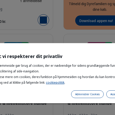
Tilmeld dig Dyrefamilien og s
kg
dine køb.
Download appen nu!
 kr.
Læg i kurv
Detaljer
c vi respekterer dit privatliv
emmeside gør brug af cookies, der er nødvendige for sidens grundlæggende funk
ilitering af side-navigation.
Brown spaniel dog with long floppy 
æse mere om cookies, deres funktion på hjemmesiden og hvordan du kan kontro
g ved at klikke på følgende link:
cookiepolitik
.
HQ_HPM_Packaging-without-kg_Adult-Neutered-Dog-L-M_fac
HQ_HPM_P
Administrer Cookies
Acce
lt Neutered tørfoder |
HPM Adult tørfoder | Ti
re & mellemstore hunde
& mellemstore hunde