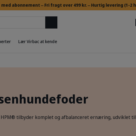
med abonnement ‒ ​Fri fragt over 499 kr. ‒ Hurtig levering (1-2
Søg
perter
Lær Virbac at kende
senhundefoder
 HPM® tilbyder komplet og afbalanceret ernæring, udviklet til 