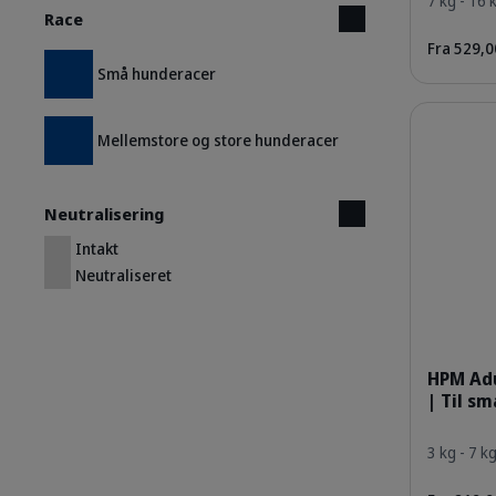
7 kg - 16 
Race
Fra 529,00
Små hunderacer
Detaljer
Mellemstore og store hunderacer
Neutralisering
Intakt
Neutraliseret
HPM Adu
| Til s
3 kg - 7 kg