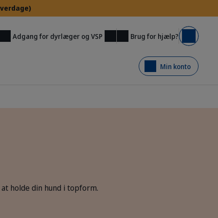
 hverdage)
Brug for hjælp?
Adgang for dyrlæger og VSP
Kurv
Min konto
at holde din hund i topform.