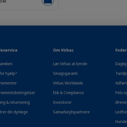
 kr.
Læg i kurv
 og derfor fortjener den det allerbedste. Virbac tilbyder ernæ
l de specifikke ernæringsmæssige behov hos både intakte og ne
deholder vores foder den ideelle balance af makronæringsstoff
eservice
Om Virbac
Foder 
e. Vores velsmagende opskrifter er beriget med vitaminer, min
skytter leddene og støtter din hunds aktive livsstil.
amilien
Lær Virbac at kende
Daglig 
for hjælp?
Smagsgaranti
Tandpl
nementer
Virbac Worldwide
Adfær
nementsbetingelser
Etik & Compliance
Pels o
ing & returnering
Investorer
Ørere
trer din dyrlæge
Samarbejdspartnere
Ledfod
100% Tilfredshedsgaranti
Fri fragt ved køb
Hunde