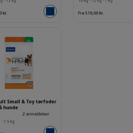
kg - 12 kg
16 kg - 12 kg - 7 kg
 kr.
Fra 519,00 kr.
Læg i kurv
HQ_HPM_Packaging-without-kg_Adult-S-T-Dog_face.png
lt Small & Toy tørfoder
må hunde
 - 1.5 kg