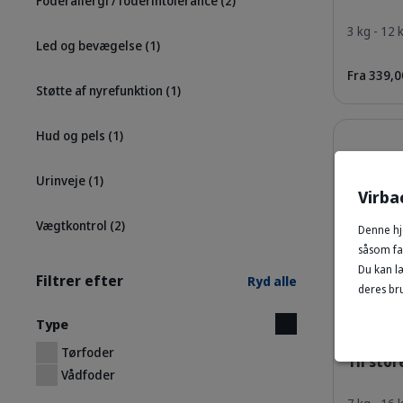
Foderallergi / foderintolerance
(2)
3 kg - 12 
Led og bevægelse
(1)
Fra 339,00
Støtte af nyrefunktion
(1)
Detaljer
Hud og pels
(1)
Urinveje
(1)
Virba
Vægtkontrol
(2)
Denne hj
såsom fac
Du kan l
Filtrer efter
Ryd alle
deres bru
Type
HPM Adu
Tørfoder
Til sto
Vådfoder