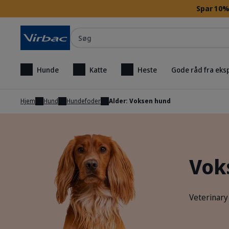
Spar 10% 
Søg
Hunde
Katte
Heste
Gode råd fra eks
Hjem
Hund
Hundefoder
Alder: Voksen hund
Vok
Veterinary