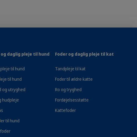
ringsmæssigt komplet og afbalanceret
utraliserede hunde af alle racer. Uanset
er, der hjælper din firbenede ven med at
og daglig pleje til hund
Foder og daglig pleje til kat
eraler og ingredienser, som hjælper med at
pleje til hund
Tandpleje til kat
eje til hund
Foder til ældre katte
d og utryghed
Ro og tryghed
g hudpleje
Fordøjelsesstøtte
ns
Kattefoder
er til hund
 over 499 kr.
1 - 2 dages levering
foder